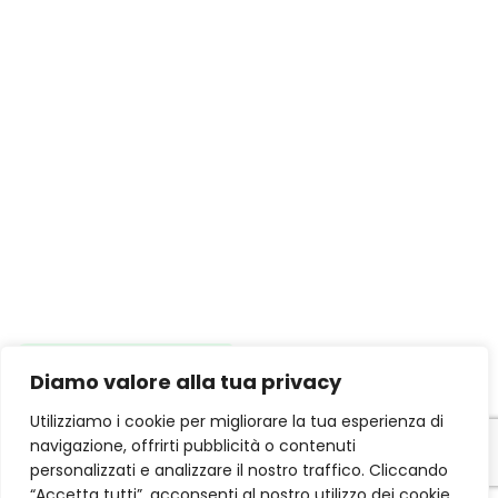
×
Diamo valore alla tua privacy
Chatta con noi
su Whatsapp.
Utilizziamo i cookie per migliorare la tua esperienza di
navigazione, offrirti pubblicità o contenuti
personalizzati e analizzare il nostro traffico. Cliccando
“Accetta tutti”, acconsenti al nostro utilizzo dei cookie.