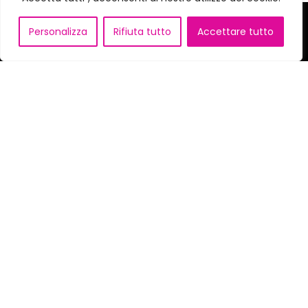
Personalizza
Rifiuta tutto
Accettare tutto
Link utili
Contatti
Cookie policy
Privacy policy
Pink Noise di Marchitelli Barbara
| P.iva:
0874924072
|
Powered by
360Consulenza